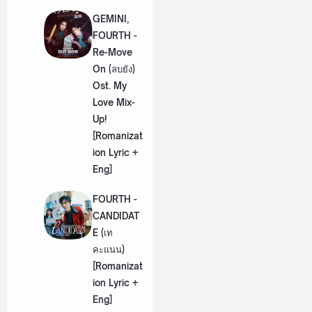
GEMINI,
FOURTH -
Re-Move
On (ลบยัง)
Ost. My
Love Mix-
Up!
[Romanizat
ion Lyric +
Eng]
FOURTH -
CANDIDAT
E (เท
คะแนน)
[Romanizat
ion Lyric +
Eng]