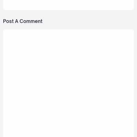
[Romanization Lyric + Eng]
Post A Comment