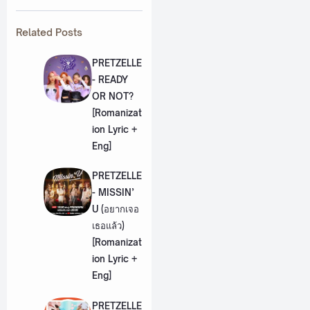
Related Posts
PRETZELLE
- READY
OR NOT?
[Romanizat
ion Lyric +
Eng]
PRETZELLE
- MISSIN’
U (อยากเจอ
เธอแล้ว)
[Romanizat
ion Lyric +
Eng]
PRETZELLE