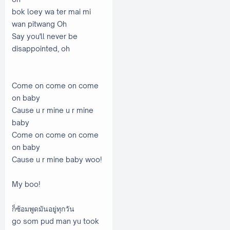
bok loey wa ter mai mi
wan pitwang Oh
Say you'll never be
disappointed, oh
Come on come on come
on baby
Cause u r mine u r mine
baby
Come on come on come
on baby
Cause u r mine baby woo!
My boo!
ก็ซ้อมพูดมันอยู่ทุกวัน
go som pud man yu took