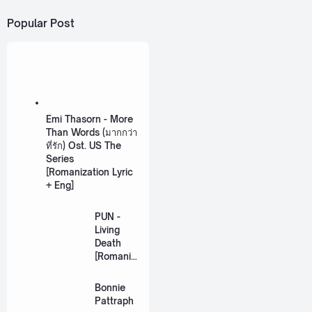
Popular Post
Emi Thasorn - More
Than Words (มากกว่า
ที่รัก) Ost. US The
Series
[Romanization Lyric
+ Eng]
PUN -
Living
Death
[Romaniz
ation
Lyric +
Bonnie
Eng]
Pattraph