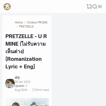
0
Home
Chokun PROXIE
PRETZELLE
PRETZELLE - U R
MINE (ไม่รับความ
เห็นต่าง)
[Romanization
Lyric + Eng]
alip
28 Jan 2023
Update:
2
Aug 2024
5
min read