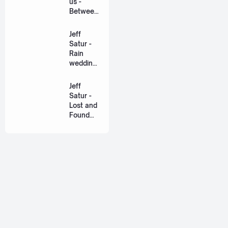
us -
Between
Us Ost.
US The
Jeff
Series
Satur -
[Romaniz
Rain
ation
wedding
Lyric +
(เหมือน
Eng]
วิวาห์)
Jeff
Ost. The
Satur -
Paradise
Lost and
of Thorns
Found
[Romaniz
(ฉันก่อน
ation
เจอเธอ)
Lyric +
[Romaniz
Eng]
ation
Lyric +
Eng]
About