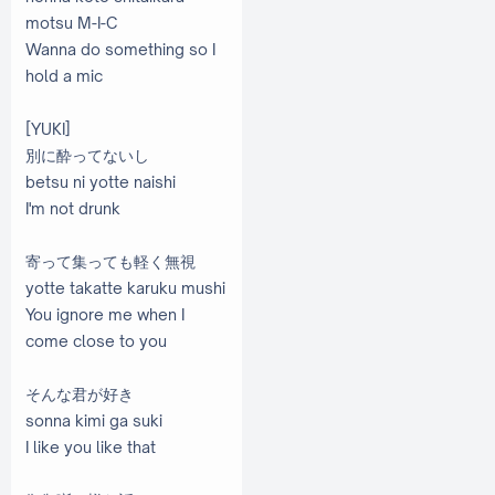
motsu M-I-C
Wanna do something so I
hold a mic
[YUKI]
別に酔ってないし
betsu ni yotte naishi
I'm not drunk
寄って集っても軽く無視
yotte takatte karuku mushi
You ignore me when I
come close to you
そんな君が好き
sonna kimi ga suki
I like you like that