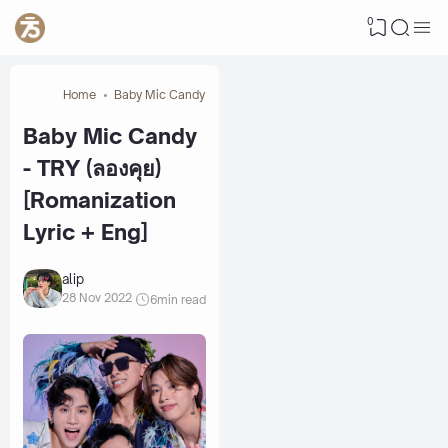
0
Home
Baby Mic Candy
Baby Mic Candy
- TRY (ลองคุย)
[Romanization
Lyric + Eng]
alip
28 Nov 2022
6
min read