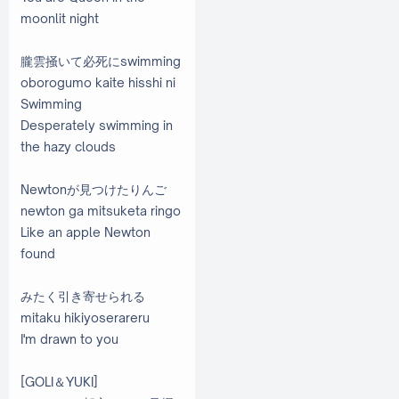
moonlit night
朧雲掻いて必死にswimming
oborogumo kaite hisshi ni
Swimming
Desperately swimming in
the hazy clouds
Newtonが見つけたりんご
newton ga mitsuketa ringo
Like an apple Newton
found
みたく引き寄せられる
mitaku hikiyoserareru
I'm drawn to you
[GOLI＆YUKI]