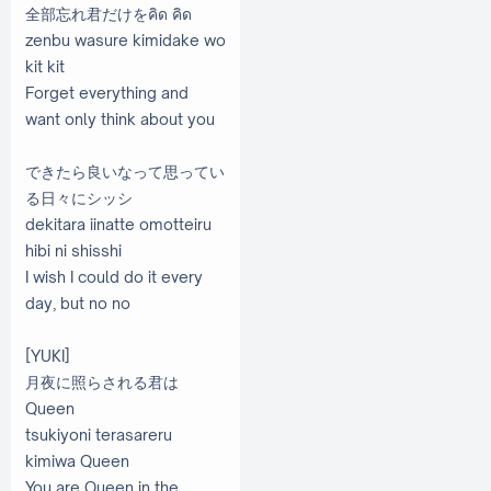
全部忘れ君だけをคิด คิด
zenbu wasure kimidake wo
kit kit
Forget everything and
want only think about you
できたら良いなって思ってい
る日々にシッシ
dekitara iinatte omotteiru
hibi ni shisshi
I wish I could do it every
day, but no no
[YUKI]
月夜に照らされる君は
Queen
tsukiyoni terasareru
kimiwa Queen
You are Queen in the