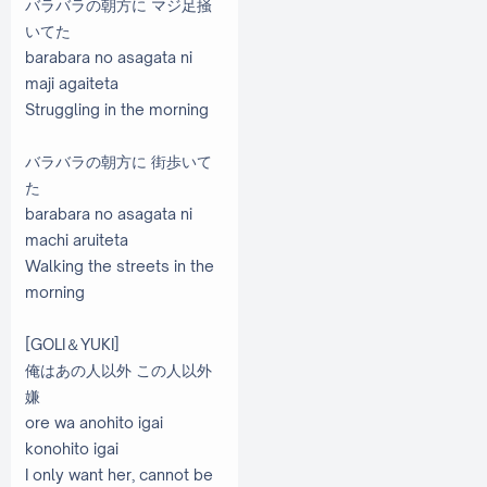
バラバラの朝方に マジ足掻
いてた
barabara no asagata ni
maji agaiteta
Struggling in the morning
バラバラの朝方に 街歩いて
た
barabara no asagata ni
machi aruiteta
Walking the streets in the
morning
[GOLI＆YUKI]
俺はあの人以外 この人以外
嫌
ore wa anohito igai
konohito igai
I only want her, cannot be