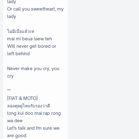
lady
Or call you sweetheart, my
lady
ไม่มีเบื่อแล้วเท
mai mi beua laew teh
Will never get bored or
left behind
Never make you cry, you
cry
**
[FIAT & MOTO]
ลองคุยดูไหมรับรองว่าดี
long kui doo mai rap rong
wa dee
Let's talk and I'm sure we
are good