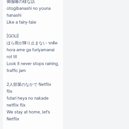
御伽噺の様な話
otogibanashi no youna
hanashi
Like a fairy-tale
[GOLI]
ほら雨が降り止まない รถติด
hora ame ga furiyamanai
rot tit
Look it never stops raining,
traffic jam
2人部屋のなかで Netflix
flix
futari heya no nakade
netflix flix
We stay at home, let's
Netflix