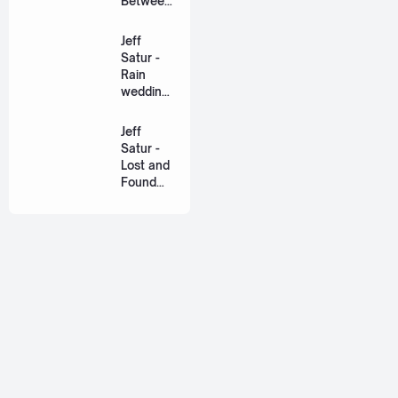
Between
Us Ost.
US The
Jeff
Series
Satur -
[Romaniz
Rain
ation
wedding
Lyric +
(เหมือน
Eng]
วิวาห์)
Jeff
Ost. The
Satur -
Paradise
Lost and
of Thorns
Found
[Romaniz
(ฉันก่อน
ation
เจอเธอ)
Lyric +
[Romaniz
Eng]
ation
Lyric +
Eng]
About