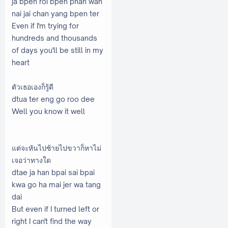
ja bpen roi bpen phan wan
nai jai chan yang bpen ter
Even if I'm trying for
hundreds and thousands
of days you'll be still in my
heart
ตัวเธอเองก็รู้ดี
dtua ter eng go roo dee
Well you know it well
แต่จะหันไปซ้ายไปขวาก็หาไม่
เจอว่าทางใด
dtae ja han bpai sai bpai
kwa go ha mai jer wa tang
dai
But even if I turned left or
right I can't find the way