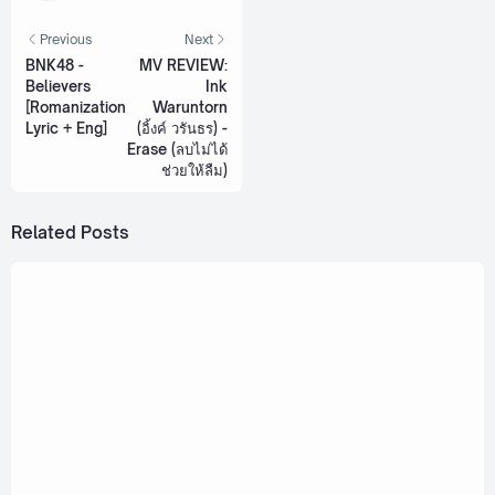
Previous
Next
BNK48 -
MV REVIEW:
Believers
Ink
[Romanization
Waruntorn
Lyric + Eng]
(อิ้งค์ วรันธร) -
Erase (ลบไม่ได้
ช่วยให้ลืม)
Related Posts
April 15, 2023
COPTER - 11 AM (11 นาฬิกา) [Romanization
Lyric + Eng]
January 17, 2023
PUIMEK ft. COPTER - YA PERNG RERM TA
TUR YOUNG MAI LEUM (อย่าเพิ่งเริ่มถ้ายังไม่ลืม)
[Romanization Lyric + Eng]