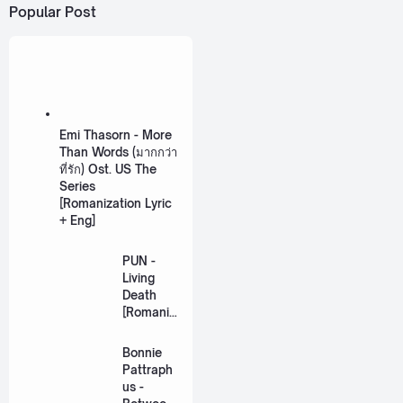
Popular Post
Emi Thasorn - More
Than Words (มากกว่า
ที่รัก) Ost. US The
Series
[Romanization Lyric
+ Eng]
PUN -
Living
Death
[Romaniz
ation
Lyric +
Bonnie
Eng]
Pattraph
us -