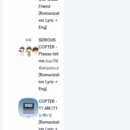
Friend
[Romanizat
ion Lyric +
Eng]
SERIOUS
COPTER -
Please tell
me (บอกให้
ฟังหน่อยนะ)
[Romanizat
ion Lyric +
Eng]
COPTER -
11 AM (11
นาฬิกา)
[Romanizat
ion Lyric +