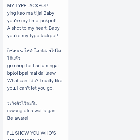
MY TYPE JACKPOT!
ying kao ma ti jai Baby
you're my time jackpot!
A shot to my heart. Baby
you’re my type Jackpot!
ก็ชอบเธอให้ทำไง ปล่อยไปไม่
ได้แล้ว
go chop ter hai tam ngai
bploi bpai mai dai laew
What can I do? I really like
you. I can’t let you go.
ระวังตัวไว้ละกัน
rawang dtua wai la gan
Be aware!
I’LL SHOW YOU WHO’S