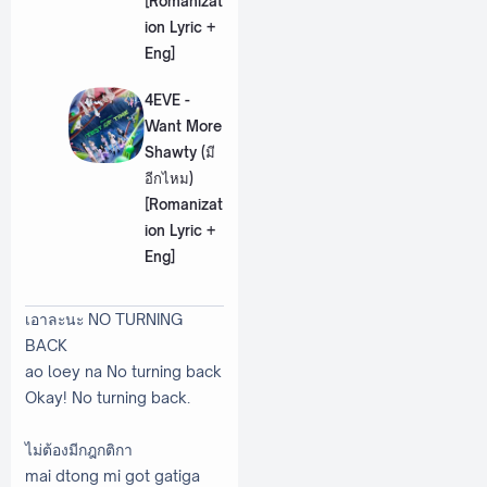
[Romanizat
ion Lyric +
Eng]
4EVE -
Want More
Shawty (มี
อีกไหม)
[Romanizat
ion Lyric +
Eng]
เอาละนะ NO TURNING
BACK
ao loey na No turning back
Okay! No turning back.
ไม่ต้องมีกฎกติกา
mai dtong mi got gatiga