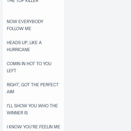
THE TOP KILLER
NOW EVERYBODY
FOLLOW ME
HEADS UP, LIKE A
HURRICANE
COMIN IN HOT TO YOU
LEFT
RIGHT, GOT THE PERFECT
AIM
I’LL SHOW YOU WHO THE
WINNER IS
I KNOW YOU’RE FEELIN ME