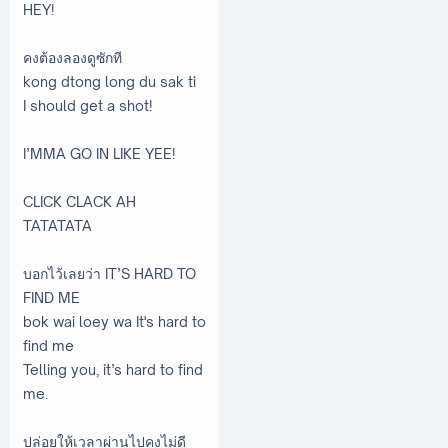
HEY!
คงต้องลองดูซักที
kong dtong long du sak ti
I should get a shot!
I’MMA GO IN LIKE YEE!
CLICK CLACK AH
TATATATA
บอกไว้เลยว่า IT’S HARD TO
FIND ME
bok wai loey wa It's hard to
find me
Telling you, it’s hard to find
me.
ปล่อยให้เวลาผ่านไปคงไม่ดี