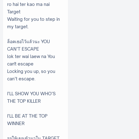
ro hai ter kao ma nai
Target
Waiting for you to step in
my target.
ล็อคเธอไว้แล้วนะ YOU
CAN’T ESCAPE
lok ter wai laew na You
can't escape
Locking you up, so you
can’t escape.
I’LL SHOW YOU WHO’S
THE TOP KILLER
I’LL BE AT THE TOP
WINNER
รอให้เธอเข้ามาใน TARGET