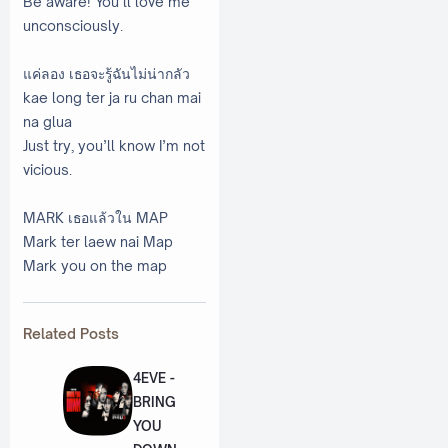
Be aware! You’ll love me
unconsciously.
แค่ลอง เธอจะรู้ฉันไม่น่ากลัว
kae long ter ja ru chan mai
na glua
Just try, you’ll know I’m not
vicious.
MARK เธอแล้วใน MAP
Mark ter laew nai Map
Mark you on the map
Related Posts
4EVE -
BRING
YOU