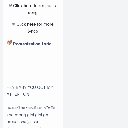
💜
Click here to request a
song
💜
Click here
for more
lyrics
Romanization Lyric
HEY BABY YOU GOT MY
ATTENTION
แค่มองไกลๆก็เหมือนว่าใจสั่น
kae mong glai glai go
meuan wa jai san