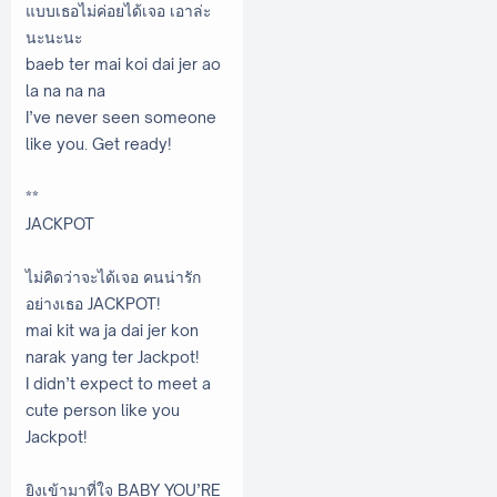
แบบเธอไม่ค่อยได้เจอ เอาล่ะ
นะนะนะ
baeb ter mai koi dai jer ao
la na na na
I’ve never seen someone
like you. Get ready!
**
JACKPOT
ไม่คิดว่าจะได้เจอ คนน่ารัก
อย่างเธอ JACKPOT!
mai kit wa ja dai jer kon
narak yang ter Jackpot!
I didn’t expect to meet a
cute person like you
Jackpot!
ยิงเข้ามาที่ใจ BABY YOU’RE