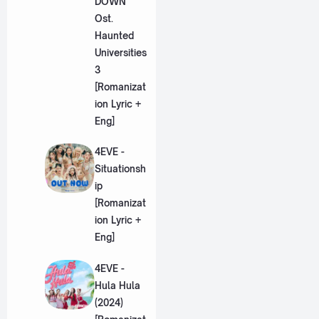
DOWN
Ost.
Haunted
Universities
3
[Romanizat
ion Lyric +
Eng]
4EVE -
Situationsh
ip
[Romanizat
ion Lyric +
Eng]
4EVE -
Hula Hula
(2024)