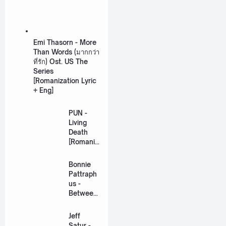
Emi Thasorn - More
Than Words (มากกว่า
ที่รัก) Ost. US The
Series
[Romanization Lyric
+ Eng]
PUN -
Living
Death
[Romaniz
ation
Lyric +
Bonnie
Eng]
Pattraph
us -
Between
Us Ost.
US The
Jeff
Series
Satur -