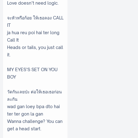
Love doesn’t need logic.
จะหัวหรือก้อย ให้เธอลอง CALL
IT
ja hua reu poi hai ter long
Call It
Heads or tails, you just call
it.
MY EYES’S SET ON YOU
BOY
วัดกันเลยป่ะ ต่อให้เธอเธอก่อน
ละกัน
wad gan loey bpa dto hai
ter ter gon la gan
Wanna challenge? You can
get a head start.