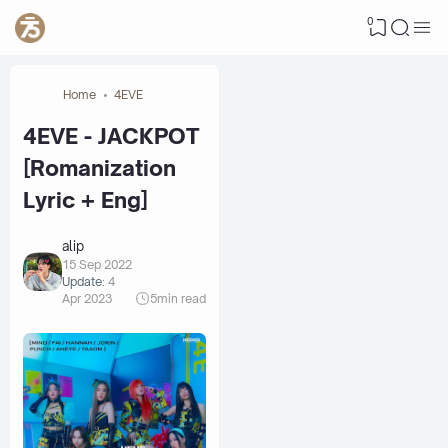
0
Home
4EVE
4EVE - JACKPOT
[Romanization
Lyric + Eng]
alip
15 Sep 2022
Update:
4
Apr 2023
5
min read