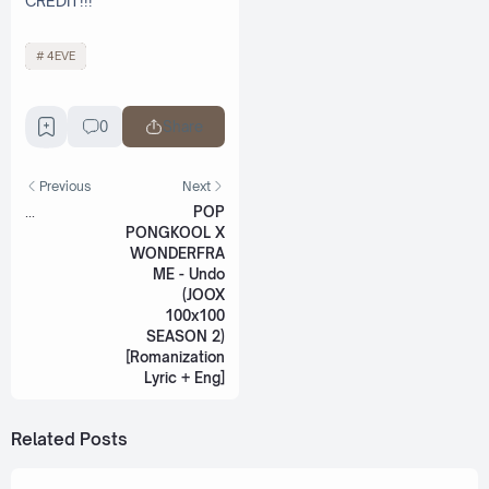
CREDIT!!!
4EVE
0
Share
Previous
Next
...
POP
PONGKOOL X
WONDERFRA
ME - Undo
(JOOX
100x100
SEASON 2)
[Romanization
Lyric + Eng]
Related Posts