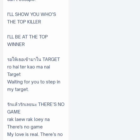
I’LL SHOW YOU WHO’S
THE TOP KILLER
I’LL BE AT THE TOP
WINNER
รอให้เธอเข้ามาใน TARGET
ro hai ter kao ma nai
Target
Waiting for you to step in
my target.
รักแล้วรักเลยนะ THERE’S NO
GAME
rak laew rak loey na
There's no game
My love is real. There’s no