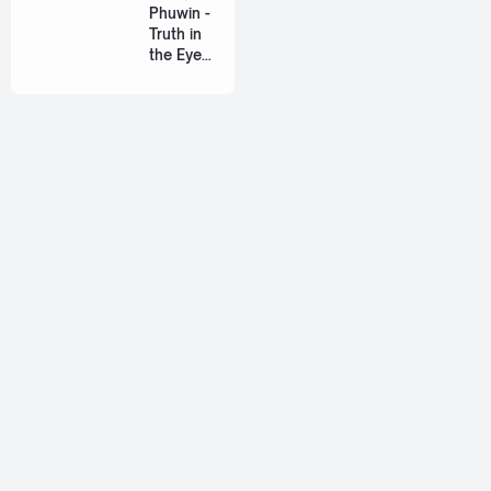
Ost. The
Phuwin -
Paradise
Truth in
of Thorns
the Eyes
[Romaniz
(แค่ในวัน
ation
นั้น) Ost.
Lyric +
We Are
Eng]
[Romaniz
ation
Lyric +
Eng]
About
Jetsiphaa is a personal blog that ran by me, myself, Alif. I
love to share about thai songs, reviews, and some tutorials.