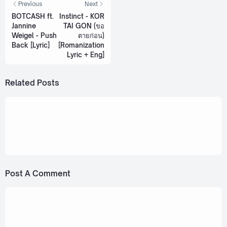
Previous
Next
BOTCASH ft.
Instinct - KOR
Jannine
TAI GON (ขอ
Weigel - Push
ตายก่อน)
Back [Lyric]
[Romanization
Lyric + Eng]
Related Posts
July 12, 2023
Kamin - soccer fan (แฟนบอล) [Romanization
Lyric + Eng]
Post A Comment