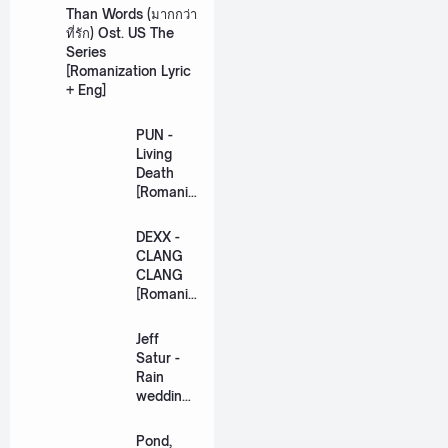
Than Words (มากกว่า
ที่รัก) Ost. US The
Series
[Romanization Lyric
+ Eng]
PUN -
Living
Death
[Romaniz
ation
Lyric +
DEXX -
Eng]
CLANG
CLANG
[Romaniz
ation
Lyric +
Jeff
Eng]
Satur -
Rain
wedding
(เหมือน
วิวาห์)
Pond,