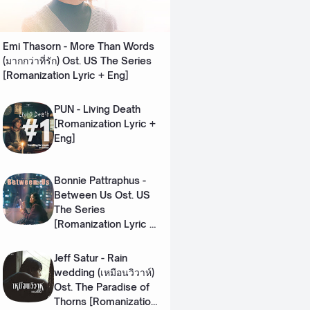
Emi Thasorn - More Than Words
(มากกว่าที่รัก) Ost. US The Series
[Romanization Lyric + Eng]
PUN - Living Death
[Romanization Lyric +
Eng]
Bonnie Pattraphus -
Between Us Ost. US
The Series
[Romanization Lyric +
Eng]
Jeff Satur - Rain
wedding (เหมือนวิวาห์)
Ost. The Paradise of
Thorns [Romanization