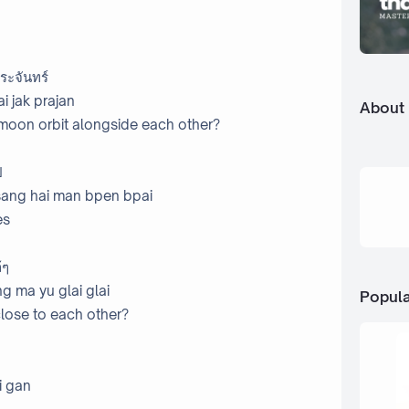
ระจันทร์
ai jak prajan
About
moon orbit alongside each other?
ป
sang hai man bpen bpai
es
้ๆ
ng ma yu glai glai
Popula
lose to each other?
i gan