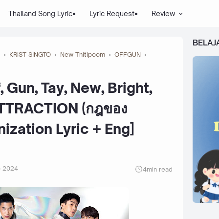
Thailand Song Lyric
Lyric Request
Review
BELAJ
KRIST SINGTO
New Thitipoom
OFFGUN
f, Gun, Tay, New, Bright,
ATTRACTION (กฎของ
nization Lyric + Eng]
p 2024
4
min read