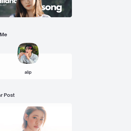
 Me
alip
r Post