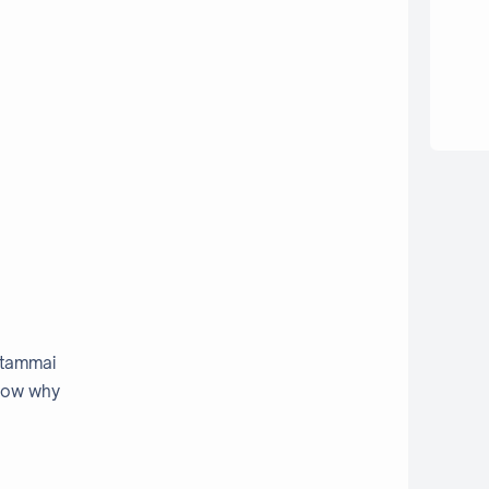
u tammai
know why