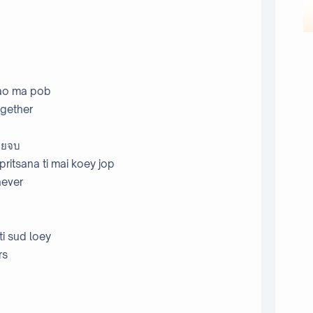
บ
 rao ma pob
ogether
เคยจบ
ritsana ti mai koey jop
never
ti sud loey
rs