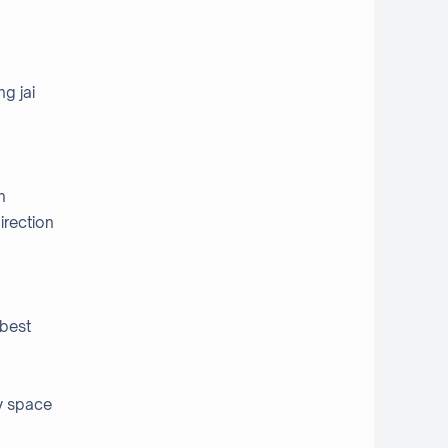
g jai
n
irection
 best
my space