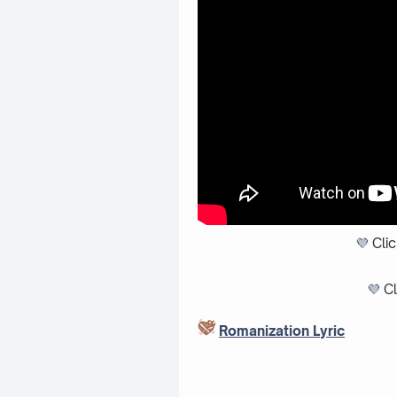
💜
Cli
💜
Cl
Romanization Lyric