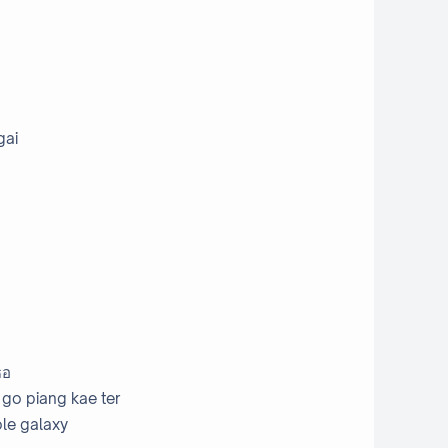
gai
ธอ
go piang kae ter
ole galaxy