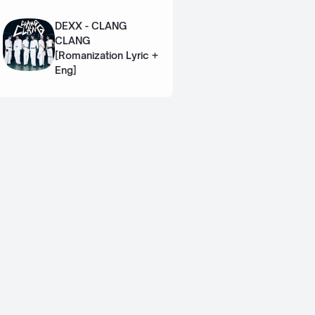
Lyric + Eng]
DEXX - CLANG
CLANG
[Romanization Lyric +
Eng]