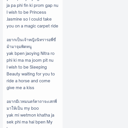
ja pa phi fin ki prom gap nu
I wish to be Princess
Jasmine so I could take
you on a magic carpet ride
อยากเป็นเจ้าหญิงนิทรารอพี่ขี่
ม้ามาจุมพิตหนู
yak bpen jaoying Nitra ro
phi ki ma ma joom pit nu
I wish to be Sleeping
Beauty waiting for you to
ride a horse and come
give me a kiss
อยากมีเวทมนตร์คาถาจะเสกพี่
มาให้เป็น my boo
yak mi wetmon khatha ja
sek phi ma hai bpen My