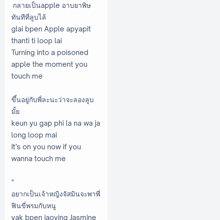
กลายเป็นapple อาบยาพิษ
ทันทีที่ลูบไล้
glai bpen Apple apyapit
thanti ti loop lai
Turning into a poisoned
apple the moment you
touch me
ขึ้นอยู่กับพี่ละนะว่าจะลองลูบ
มั้ย
keun yu gap phi la na wa ja
long loop mai
It’s on you now if you
wanna touch me
*
อยากเป็นเจ้าหญิงจัสมินจะพาพี่
ฟินขี่พรมกับหนู
yak bpen jaoying Jasmine