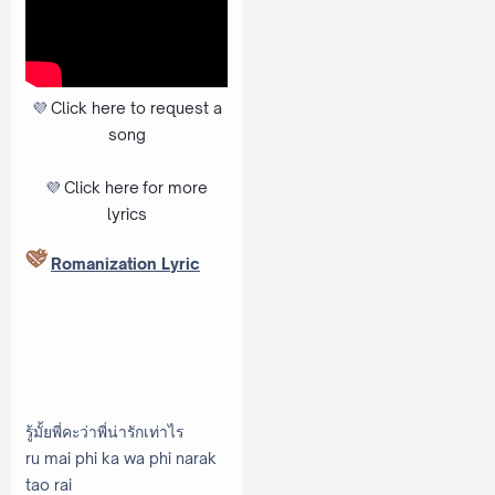
💜
Click here to request a
song
💜
Click here
for more
lyrics
Romanization Lyric
รู้มั้ยพี่คะว่าพี่น่ารักเท่าไร
ru mai phi ka wa phi narak
tao rai