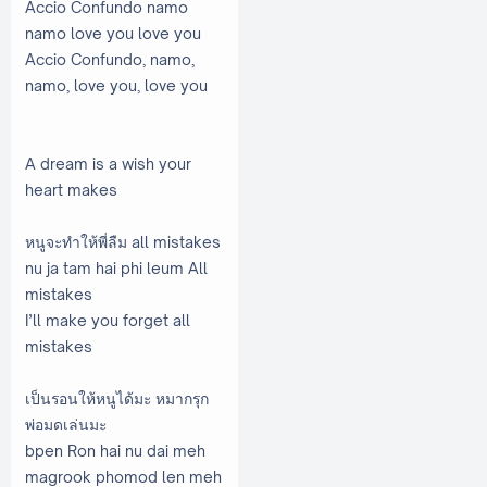
Accio Confundo namo
namo love you love you
Accio Confundo, namo,
namo, love you, love you
A dream is a wish your
heart makes
หนูจะทำให้พี่ลืม all mistakes
nu ja tam hai phi leum All
mistakes
I’ll make you forget all
mistakes
เป็นรอนให้หนูได้มะ หมากรุก
พ่อมดเล่นมะ
bpen Ron hai nu dai meh
magrook phomod len meh