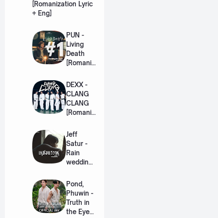
[Romanization Lyric
+ Eng]
PUN -
Living
Death
[Romaniz
ation
Lyric +
DEXX -
Eng]
CLANG
CLANG
[Romaniz
ation
Lyric +
Jeff
Eng]
Satur -
Rain
wedding
(เหมือน
วิวาห์)
Pond,
Ost. The
Phuwin -
Paradise
Truth in
of Thorns
the Eyes
[Romaniz