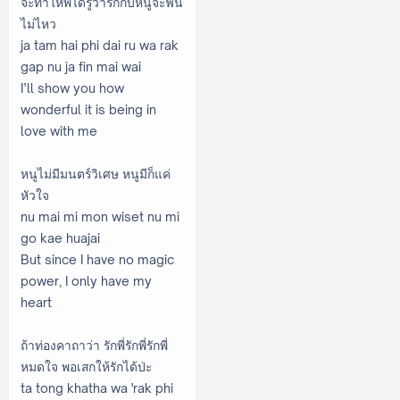
จะทำให้พี่ได้รู้ว่ารักกับหนูจะฟิน
ไม่ไหว
ja tam hai phi dai ru wa rak
gap nu ja fin mai wai
I’ll show you how
wonderful it is being in
love with me
หนูไม่มีมนตร์วิเศษ หนูมีก็แค่
หัวใจ
nu mai mi mon wiset nu mi
go kae huajai
But since I have no magic
power, I only have my
heart
ถ้าท่องคาถาว่า รักพี่รักพี่รักพี่
หมดใจ พอเสกให้รักได้ป่ะ
ta tong khatha wa 'rak phi