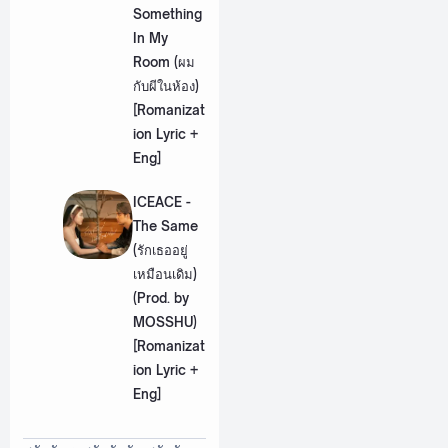
Something
In My
Room (ผม
กับผีในห้อง)
[Romanizat
ion Lyric +
Eng]
ICEACE -
The Same
(รักเธออยู่
เหมือนเดิม)
(Prod. by
MOSSHU)
[Romanizat
ion Lyric +
Eng]