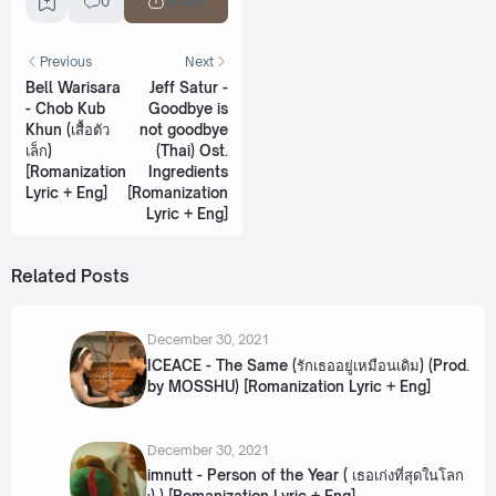
0
Share
Previous
Next
Bell Warisara
Jeff Satur -
- Chob Kub
Goodbye is
Khun (เสื้อตัว
not goodbye
เล็ก)
(Thai) Ost.
[Romanization
Ingredients
Lyric + Eng]
[Romanization
Lyric + Eng]
Related Posts
December 30, 2021
ICEACE - The Same (รักเธออยู่เหมือนเดิม) (Prod.
by MOSSHU) [Romanization Lyric + Eng]
December 30, 2021
imnutt - Person of the Year ( เธอเก่งที่สุดในโลก