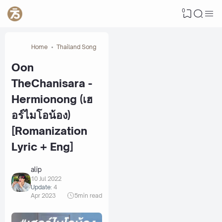
0
Home
Thailand Song
Oon
TheChanisara -
Hermionong (เฮ
อร์ไมโอน้อง)
[Romanization
Lyric + Eng]
alip
10 Jul 2022
Update:
4
Apr 2023
5
min read