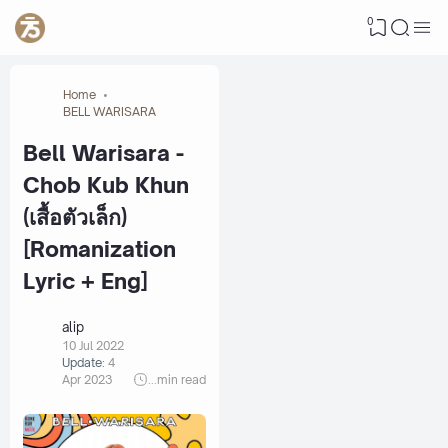
0
Home
BELL WARISARA
Bell Warisara -
Chob Kub Khun
(เสื้อตัวเล็ก)
[Romanization
Lyric + Eng]
alip
10 Jul 2022
Update:
4
Apr 2023
...
min read