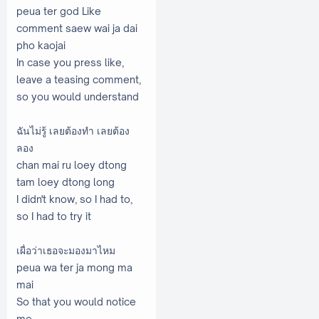
peua ter god Like
comment saew wai ja dai
pho kaojai
In case you press like,
leave a teasing comment,
so you would understand
ฉันไม่รู้ เลยต้องทำ เลยต้อง
ลอง
chan mai ru loey dtong
tam loey dtong long
I didn't know, so I had to,
so I had to try it
เผื่อว่าเธอจะมองมาไหม
peua wa ter ja mong ma
mai
So that you would notice
me