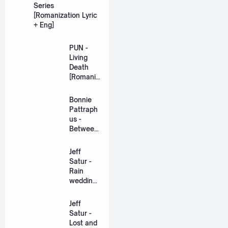
Series
[Romanization Lyric
+ Eng]
PUN -
Living
Death
[Romaniz
ation
Lyric +
Bonnie
Eng]
Pattraph
us -
Between
Us Ost.
US The
Jeff
Series
Satur -
[Romaniz
Rain
ation
wedding
Lyric +
(เหมือน
Eng]
วิวาห์)
Jeff
Ost. The
Satur -
Paradise
Lost and