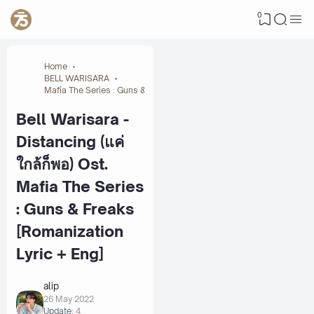
0
Home
BELL WARISARA
Mafia The Series : Guns & Freaks
Bell Warisara -
Distancing (แค่
ใกล้ก็พอ) Ost.
Mafia The Series
: Guns & Freaks
[Romanization
Lyric + Eng]
alip
26 May 2022
Update:
4