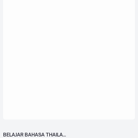
BELAJAR BAHASA THAILAND DARI 0!