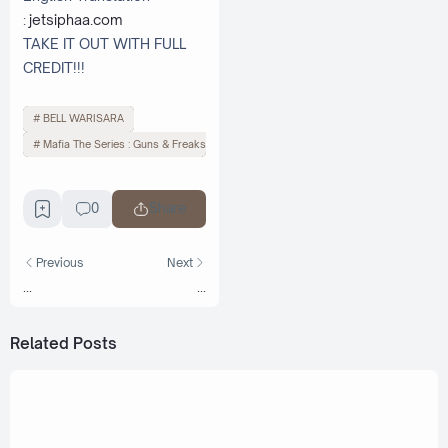
:
jetsiphaa.com
TAKE IT OUT WITH FULL
CREDIT!!!
BELL WARISARA
Mafia The Series : Guns & Freaks
0
Share
Previous
Next
...
...
Related Posts
March 29, 2022
Bell Warisara ft. Say Atom - To My Puzzle