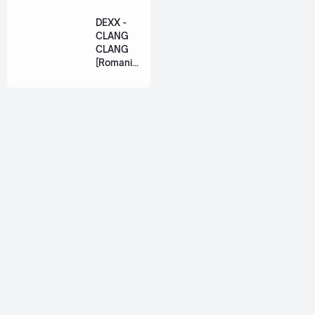
(เหมือน
Eng]
วิวาห์)
DEXX -
Ost. The
CLANG
Paradise
CLANG
of Thorns
[Romaniz
[Romaniz
ation
ation
Lyric +
Lyric +
Eng]
Eng]
About
Jetsiphaa is a personal blog that ran by me, myself, Alif. I
love to share about thai songs, reviews, and some tutorials.