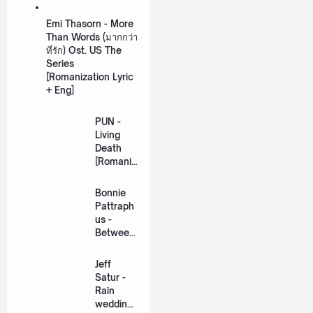
Emi Thasorn - More
Than Words (มากกว่า
ที่รัก) Ost. US The
Series
[Romanization Lyric
+ Eng]
PUN -
Living
Death
[Romaniz
ation
Lyric +
Bonnie
Eng]
Pattraph
us -
Between
Us Ost.
US The
Jeff
Series
Satur -
[Romaniz
Rain
ation
wedding
Lyric +