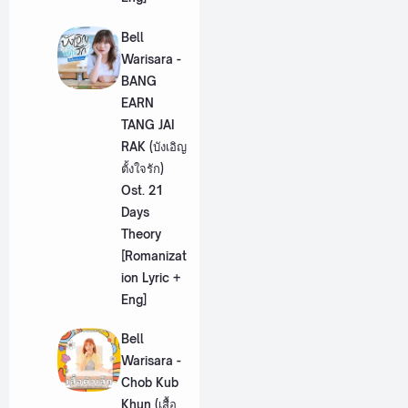
Bell
Warisara -
BANG
EARN
TANG JAI
RAK (บังเอิญ
ตั้งใจรัก)
Ost. 21
Days
Theory
[Romanizat
ion Lyric +
Eng]
Bell
Warisara -
Chob Kub
Khun (เสื้อ