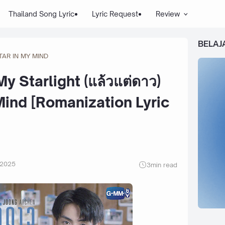
Thailand Song Lyric
Lyric Request
Review
BELAJ
TAR IN MY MIND
y Starlight (แล้วแต่ดาว)
 Mind [Romanization Lyric
 2025
3
min read