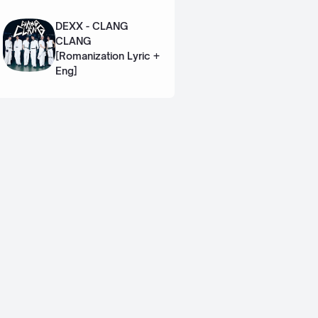
Lyric + Eng]
DEXX - CLANG
CLANG
[Romanization Lyric +
Eng]