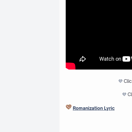
💜
Cli
💜
Cl
Romanization Lyric