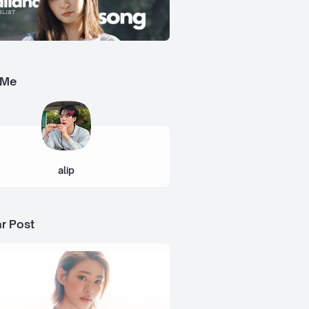
 Me
alip
r Post