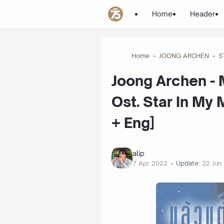
Home
Header
Home
JOONG ARCHEN
S
Joong Archen - M
Ost. Star In My
+ Eng]
alip
7 Apr 2022
Update:
22 Jun