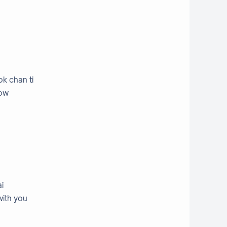
k chan ti
now
ai
with you