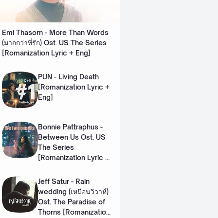
Emi Thasorn - More Than Words
(มากกว่าที่รัก) Ost. US The Series
[Romanization Lyric + Eng]
PUN - Living Death
[Romanization Lyric +
Eng]
Bonnie Pattraphus -
Between Us Ost. US
The Series
[Romanization Lyric +
Eng]
Jeff Satur - Rain
wedding (เหมือนวิวาห์)
Ost. The Paradise of
Thorns [Romanization