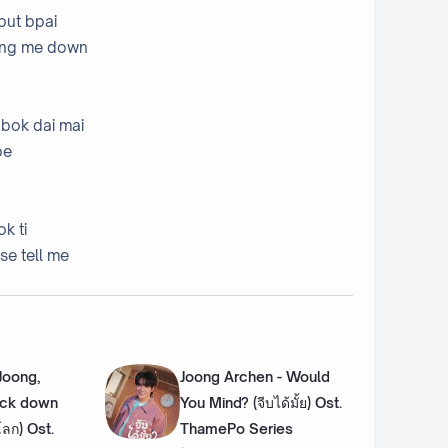
put bpai
ting me down
bok dai mai
be
k ti
se tell me
 Joong,
Joong Archen - Would
ack down
You Mind? (จีบได้มั้ย) Ost.
งโลก) Ost.
ThamePo Series