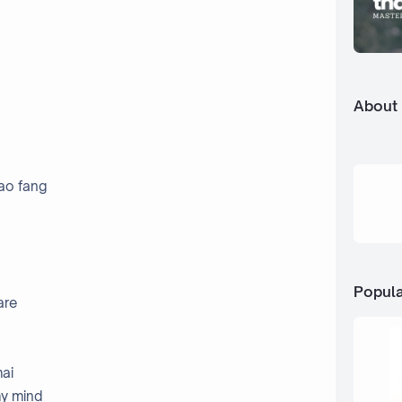
About
ao fang
Popula
are
ai
my mind