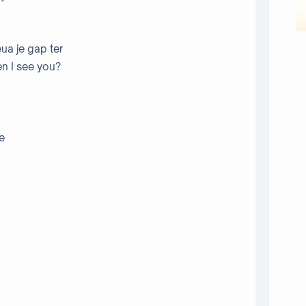
ua je gap ter
n I see you?
de