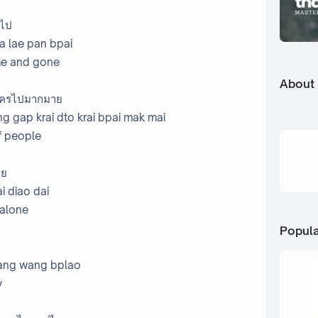
นไป
a lae pan bpai
me and gone
About
่อใครไปมากมาย
g gap krai dto krai bpai mak mai
f people
าย
i diao dai
alone
Popula
 yang wang bplao
y