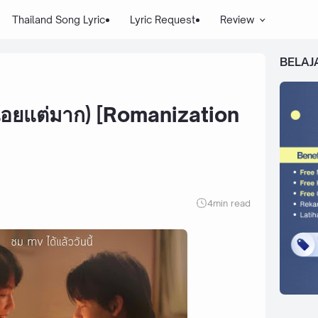
Thailand Song Lyric
Lyric Request
Review
BELAJ
้อยแต่มาก) [Romanization
4
min read