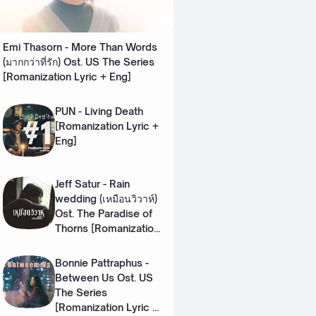
Emi Thasorn - More Than Words
(มากกว่าที่รัก) Ost. US The Series
[Romanization Lyric + Eng]
PUN - Living Death
[Romanization Lyric +
Eng]
Jeff Satur - Rain
wedding (เหมือนวิวาห์)
Ost. The Paradise of
Thorns [Romanization
Lyric + Eng]
Bonnie Pattraphus -
Between Us Ost. US
The Series
[Romanization Lyric +