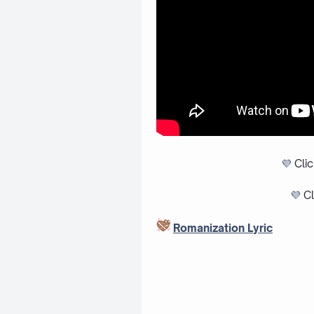
💜
Cli
💜
Cl
Romanization Lyric