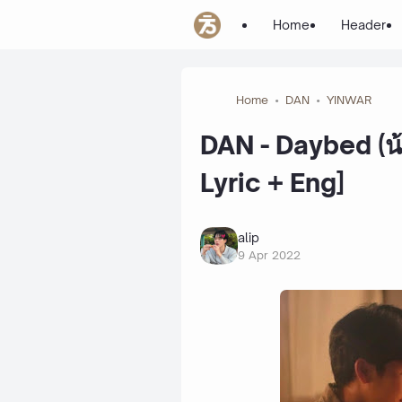
Home
Header
Home
DAN
YINWAR
DAN - Daybed (น
Lyric + Eng]
alip
9 Apr 2022