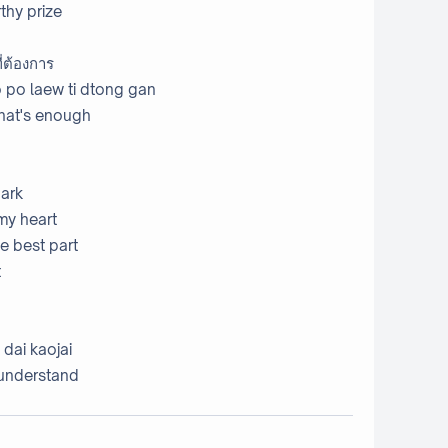
thy prize
ี่ต้องการ
go po laew ti dtong gan
that's enough
dark
my heart
e best part
t
 dai kaojai
 understand