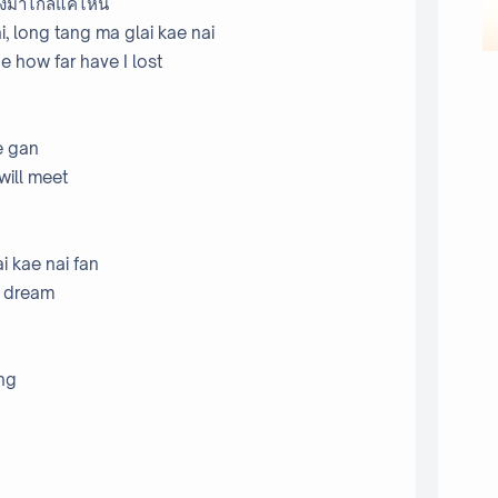
ทางมาไกลแค่ไหน
i, long tang ma glai kae nai
 how far have I lost
e gan
will meet
i kae nai fan
a dream
ng