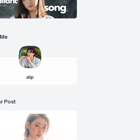
 Me
alip
r Post