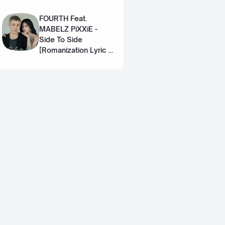
Eng]
FOURTH Feat.
MABELZ PiXXiE -
Side To Side
[Romanization Lyric +
Eng]