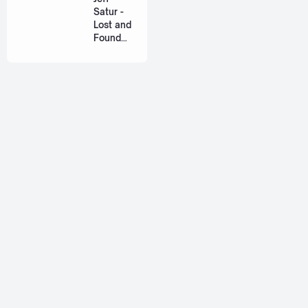
Ost. The
Satur -
Paradise
Lost and
of Thorns
Found
[Romaniz
(ฉันก่อน
ation
เจอเธอ)
Lyric +
[Romaniz
Eng]
ation
Lyric +
Eng]
About
Jetsiphaa is a personal blog that ran by me, myself, Alif. I
love to share about thai songs, reviews, and some tutorials.