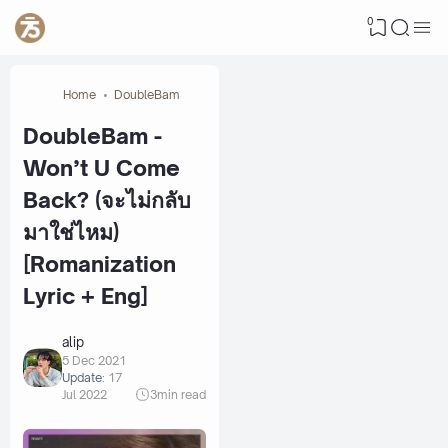
0
Home
DoubleBam
DoubleBam -
Won’t U Come
Back? (จะไม่กลับ
มาใช่ไหม)
[Romanization
Lyric + Eng]
alip
5 Dec 2021
Update:
17
Jul 2022
3
min read