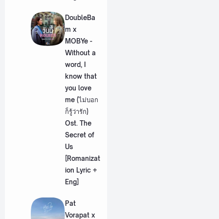
DoubleBa
m x
MOBYe -
Without a
word, I
know that
you love
me (ไม่บอก
ก็รู้ว่ารัก)
Ost. The
Secret of
Us
[Romanizat
ion Lyric +
Eng]
Pat
Vorapat x