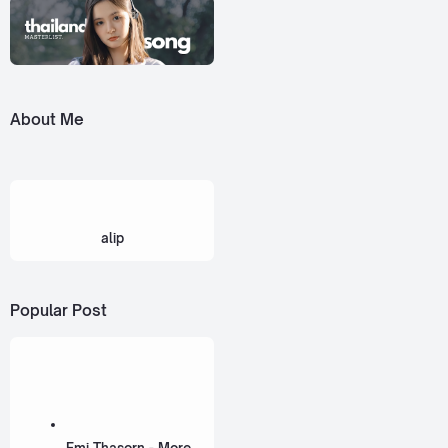
About Me
alip
Popular Post
Emi Thasorn - More