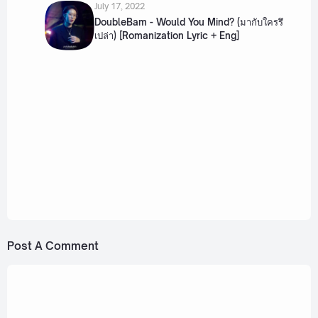
July 17, 2022
DoubleBam - Would You Mind? (มากับใครรึ
เปล่า) [Romanization Lyric + Eng]
July 25, 2024
DoubleBam x MOBYe - Without a word, I
know that you love me (ไม่บอกก็รู้ว่ารัก) Ost.
The Secret of Us [Romanization Lyric + Eng]
July 18, 2022
Pat Vorapat x LIT Ent. x First Anuwat, sarah,
Kinkaworn, NINEW, pluto., DoubleBam, JEEP -
Heal jai (ฮีลใจ) [Romanization Lyric + Eng]
Post A Comment