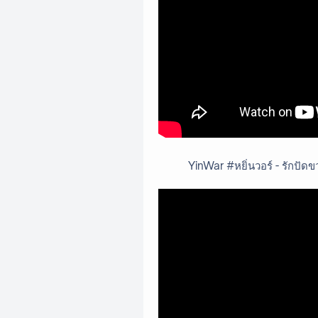
YinWar #หยิ่นวอร์ - รักปั