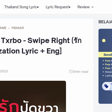
Thailand Song Lyric
Lyric Request
Review
BELAJ
AME
YINWAR
xrbo - Swipe Right (รัก
ation Lyric + Eng]
 2022
5
min read