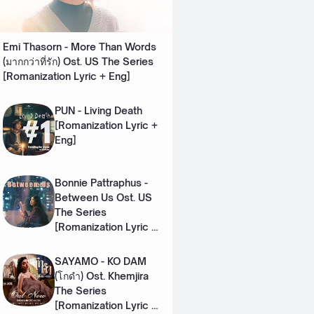
Emi Thasorn - More Than Words
(มากกว่าที่รัก) Ost. US The Series
[Romanization Lyric + Eng]
PUN - Living Death
[Romanization Lyric +
Eng]
Bonnie Pattraphus -
Between Us Ost. US
The Series
[Romanization Lyric +
Eng]
SAYAMO - KO DAM
(โกดำ) Ost. Khemjira
The Series
[Romanization Lyric +