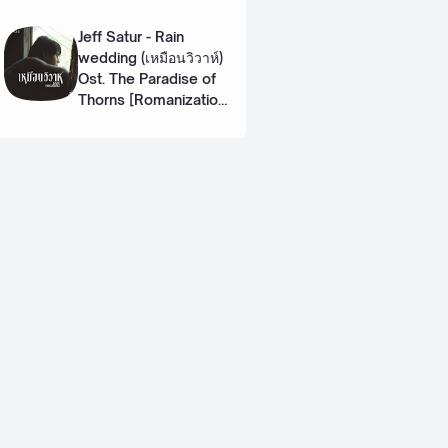
Eng]
Jeff Satur - Rain
wedding (เหมือนวิวาห์)
Ost. The Paradise of
Thorns [Romanization
Lyric + Eng]