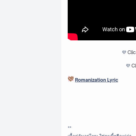
💜
Cli
💜
Cl
Romanization Lyric
**