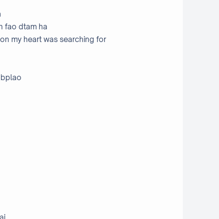
า
an fao dtam ha
rson my heart was searching for
 bplao
ai