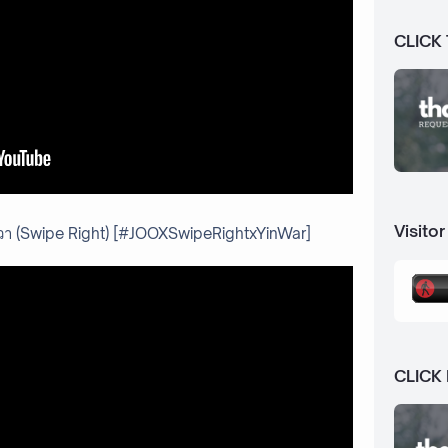
CLICK
Visitor
ดขวา (Swipe Right) [#JOOXSwipeRightxYinWar]
CLICK