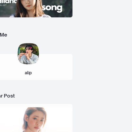
 Me
alip
r Post