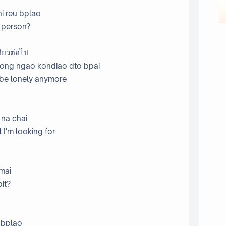
ni reu bplao
s person?
ดียวต่อไป
dtong ngao kondiao dto bpai
o be lonely anymore
 na chai
t I'm looking for
 mai
it?
 bplao