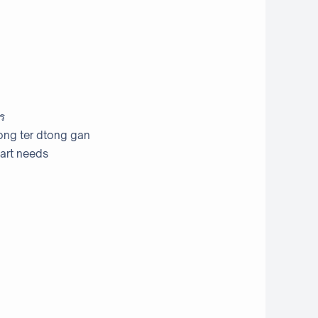
าร
ong ter dtong gan
eart needs