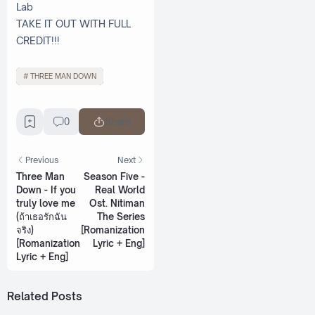
Lab
TAKE IT OUT WITH FULL
CREDIT!!!
THREE MAN DOWN
0
Share
Previous
Next
Three Man
Season Five -
Down - If you
Real World
truly love me
Ost. Nitiman
(ถ้าเธอรักฉัน
The Series
จริง)
[Romanization
[Romanization
Lyric + Eng]
Lyric + Eng]
Related Posts