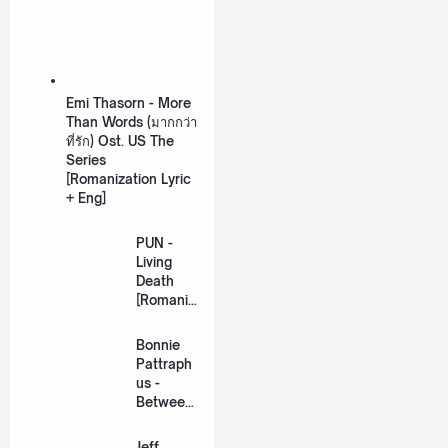
Emi Thasorn - More
Than Words (มากกว่า
ที่รัก) Ost. US The
Series
[Romanization Lyric
+ Eng]
PUN -
Living
Death
[Romaniz
ation
Lyric +
Bonnie
Eng]
Pattraph
us -
Between
Us Ost.
US The
Jeff