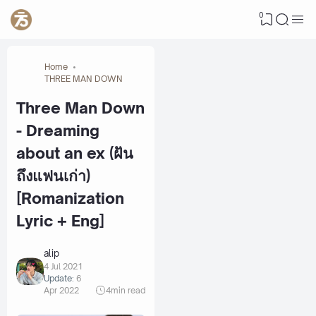
0
Home
THREE MAN DOWN
Three Man Down
- Dreaming
about an ex (ฝัน
ถึงแฟนเก่า)
[Romanization
Lyric + Eng]
alip
4 Jul 2021
Update:
6
Apr 2022
4
min read