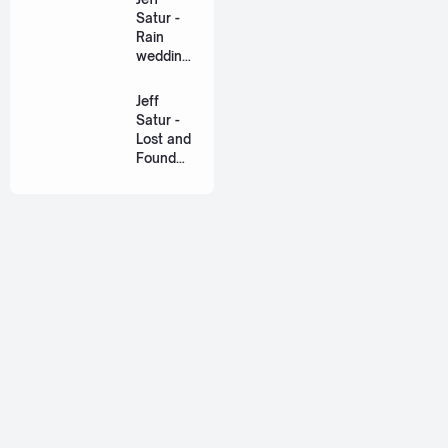
Series
Satur -
[Romaniz
Rain
ation
wedding
Lyric +
(เหมือน
Eng]
วิวาห์)
Jeff
Ost. The
Satur -
Paradise
Lost and
of Thorns
Found
[Romaniz
(ฉันก่อน
ation
เจอเธอ)
Lyric +
[Romaniz
Eng]
ation
Lyric +
Eng]
About