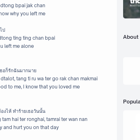
ey dtong bpai jak chan
know why you left me
ันไป
About
 dtong ting ting chan bpai
u left me alone
ว่าเธอก็รักฉันมากมาย
dtalot, tang ti ru wa ter go rak chan makmai
ood to me, I know that you loved me
Popula
องไห้ ทำร้ายเธอวันนั้น
tam hai ter ronghai, tamrai ter wan nan
y and hurt you on that day