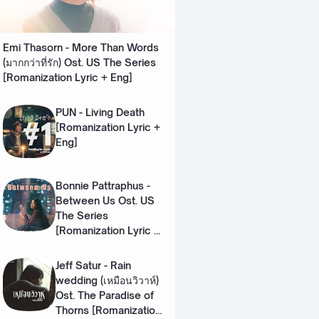
Emi Thasorn - More Than Words
(มากกว่าที่รัก) Ost. US The Series
[Romanization Lyric + Eng]
PUN - Living Death
[Romanization Lyric +
Eng]
Bonnie Pattraphus -
Between Us Ost. US
The Series
[Romanization Lyric +
Eng]
Jeff Satur - Rain
wedding (เหมือนวิวาห์)
Ost. The Paradise of
Thorns [Romanization