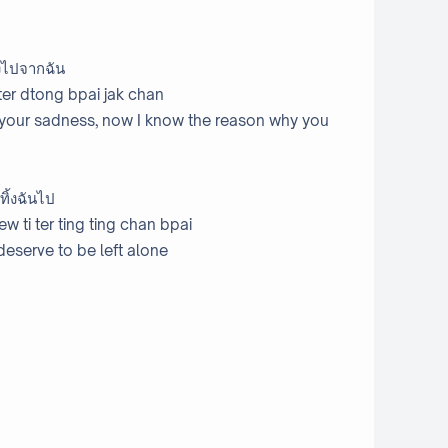
้องไปจากฉัน
i ter dtong bpai jak chan
your sadness, now I know the reason why you
ทิ้งฉันไป
w ti ter ting ting chan bpai
deserve to be left alone