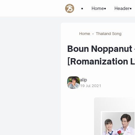
Home
Header
Home
Thailand Song
Boun Noppanut - I
[Romanization L
alip
19 Jul 2021