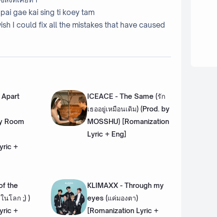
pai gae kai sing ti koey tam
 wish I could fix all the mistakes that have caused
 Apart
ICEACE - The Same (รัก
เธออยู่เหมือนเดิม) (Prod. by
My Room
MOSSHU) [Romanization
Lyric + Eng]
yric +
of the
KLIMAXX - Through my
ดในโลก ;) )
eyes (แค่มองตา)
yric +
[Romanization Lyric +