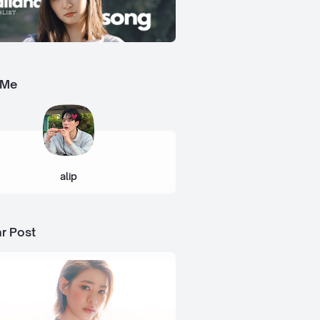
 Me
alip
r Post