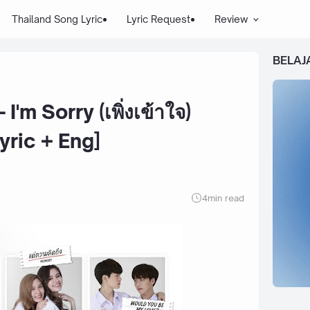
Thailand Song Lyric
Lyric Request
Review
BELAJ
'm Sorry (เพิ่งเข้าใจ)
yric + Eng]
4
min read