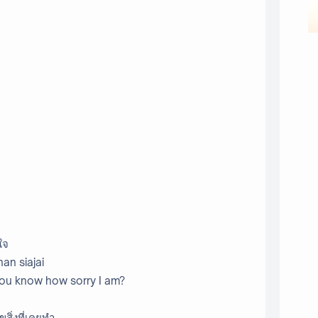
ยใจ
an siajai
o you know how sorry I am?
สิ่งที่เคยทำ