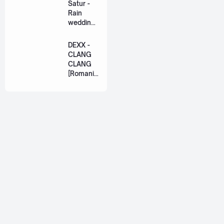
Satur -
[Romaniz
Rain
ation
wedding
Lyric +
(เหมือน
Eng]
วิวาห์)
DEXX -
Ost. The
CLANG
Paradise
CLANG
of Thorns
[Romaniz
[Romaniz
ation
ation
Lyric +
Lyric +
Eng]
Eng]
About