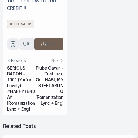
TAKE IT OUT WITH FULL
CREDIT!!!
JEFF SATUR
0
Share
Previous
Next
SERIOUS
Fluke Gawin -
BACON -
Dust (เศษ)
1001 (You're
Ost. NABI, MY
Lovely)
STEPDARLIN
#HAPPYTEND
G
AY
[Romanization
[Romanization
Lyric + Eng]
Lyric + Eng]
Related Posts