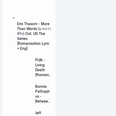
Emi Thasorn - More
Than Words (มากกว่า
ที่รัก) Ost. US The
Series
[Romanization Lyric
+ Eng]
PUN -
Living
Death
[Romaniz
ation
Lyric +
Bonnie
Eng]
Pattraph
us -
Between
Us Ost.
US The
Jeff
Series