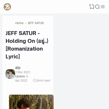
0
Home
JEFF SATUR
JEFF SATUR -
Holding On (อยู่..)
[Romanization
Lyric]
alip
1 Mar 2021
Update:
6
Apr 2022
2
min read