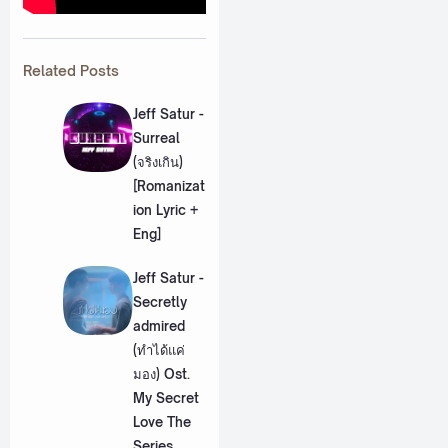
Related Posts
Jeff Satur -
Surreal
(จริงเกิน)
[Romanizat
ion Lyric +
Eng]
Jeff Satur -
Secretly
admired
(ทำได้แค่
มอง) Ost.
My Secret
Love The
Series