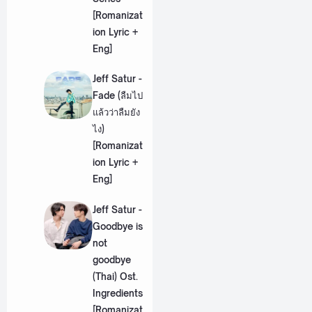
[Romanizat
ion Lyric +
Eng]
Jeff Satur -
Fade (ลืมไป
แล้วว่าลืมยัง
ไง)
[Romanizat
ion Lyric +
Eng]
Jeff Satur -
Goodbye is
not
goodbye
(Thai) Ost.
Ingredients
[Romanizat