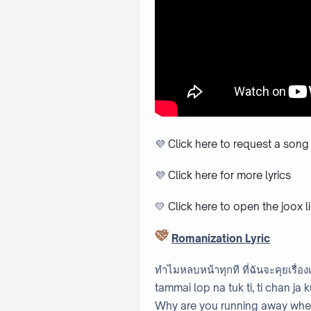
💜
Click here to request a song
💜
Click here
for more lyrics
💛
Click here to open the joox l
Romanization Lyric
ทำไมหลบหน้าทุกที ที่ฉันจะคุยเรื่อง
tammai lop na tuk ti, ti chan ja 
Why are you running away when