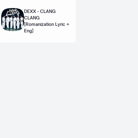
Lyric + Eng]
DEXX - CLANG
CLANG
[Romanization Lyric +
Eng]