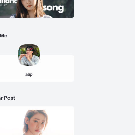
 Me
alip
r Post