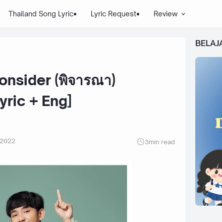
Thailand Song Lyric
Lyric Request
Review
BELAJ
onsider (พิจารณา)
yric + Eng]
 2022
3
min read