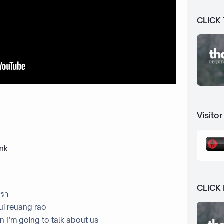
CLICK
Visitor
ink
CLICK
เรา
kui reuang rao
 I’m going to talk about us