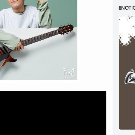
‼️NOTI