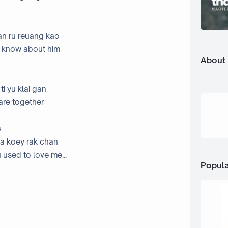
an ru reuang kao
 I know about him
About
i yu klai gan
are together
น
wa koey rak chan
 used to love me...
Popula