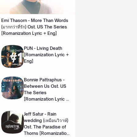
Emi Thasorn - More Than Words
(มากกว่าที่รัก) Ost. US The Series
[Romanization Lyric + Eng]
PUN - Living Death
[Romanization Lyric +
Eng]
Bonnie Pattraphus -
Between Us Ost. US
The Series
[Romanization Lyric +
Eng]
Jeff Satur - Rain
wedding (เหมือนวิวาห์)
Ost. The Paradise of
Thorns [Romanization