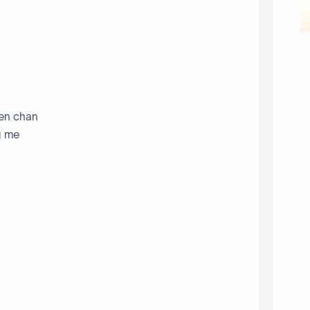
aen chan
g me