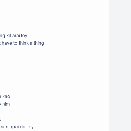
 kit arai ley
 have to think a thing
n kao
y him
ย
leum bpai dai ley