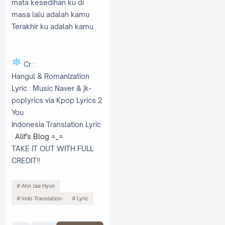
mata
kesedihan ku
di
masa lalu
adalah kamu
Terakhir ku adalah
kamu
Cr :
Hangul & Romanization
Lyric : Music Naver & jk-
poplyrics via Kpop Lyrics 2
You
Indonesia Translation Lyric
:
Alif's Blog =_=
TAKE IT OUT WITH FULL
CREDIT!!
Ahn Jae Hyun
Indo Translation
Lyric