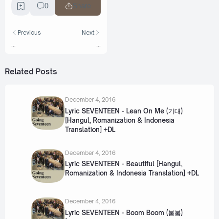
0
Share
Previous
Next
...
...
Related Posts
December 4, 2016
Lyric SEVENTEEN - Lean On Me (기대)
[Hangul, Romanization & Indonesia
Translation] +DL
December 4, 2016
Lyric SEVENTEEN - Beautiful [Hangul,
Romanization & Indonesia Translation] +DL
December 4, 2016
Lyric SEVENTEEN - Boom Boom (붐붐)