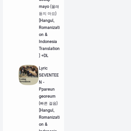
mayo (몰래
듣지 마요)
[Hangul,
Romanizati
on &
Indonesia
Translation
] +DL
Lyric
SEVENTEE
N -
Ppareun
georeum
(빠른 걸음)
[Hangul,
Romanizati
on &