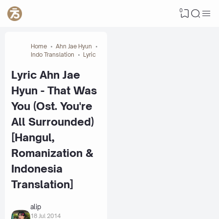
0
Home
Ahn Jae Hyun
Indo Translation
Lyric
Lyric Ahn Jae
Hyun - That Was
You (Ost. You're
All Surrounded)
[Hangul,
Romanization &
Indonesia
Translation]
alip
18 Jul 2014