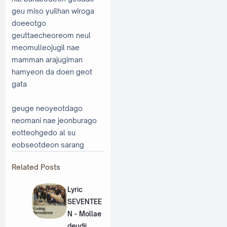
geu miso yuilhan wiroga
doeeotgo
geuttaecheoreom neul
meomulleojugil nae
mamman arajugiman
hamyeon da doen geot
gata
geuge neoyeotdago
neomani nae jeonburago
eotteohgedo al su
eobseotdeon sarang
Related Posts
Lyric
SEVENTEE
N - Mollae
deudji