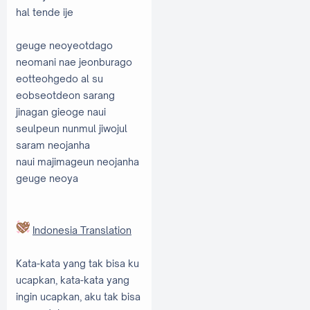
hal tende ije
geuge neoyeotdago
neomani nae jeonburago
eotteohgedo al su
eobseotdeon sarang
jinagan gieoge naui
seulpeun nunmul jiwojul
saram neojanha
naui majimageun neojanha
geuge neoya
Indonesia Translation
Kata-kata
yang
tak
bisa ku
ucapkan
, kata-kata
yang
ingin ucapkan
,
aku
tak bisa