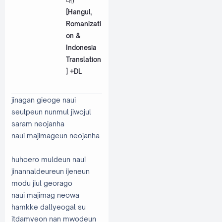
대)
[Hangul,
Romanizati
on &
Indonesia
Translation
] +DL
jinagan gieoge naui
seulpeun nunmul jiwojul
saram neojanha
naui majimageun neojanha
huhoero muldeun naui
jinannaldeureun ijeneun
modu jiul georago
naui majimag neowa
hamkke dallyeogal su
itdamyeon nan mwodeun