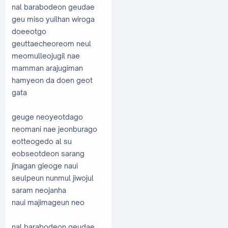
nal barabodeon geudae
geu miso yuilhan wiroga
doeeotgo
geuttaecheoreom neul
meomulleojugil nae
mamman arajugiman
hamyeon da doen geot
gata
geuge neoyeotdago
neomani nae jeonburago
eotteogedo al su
eobseotdeon sarang
jinagan gieoge naui
seulpeun nunmul jiwojul
saram neojanha
naui majimageun neo
nal barabodeon geudae