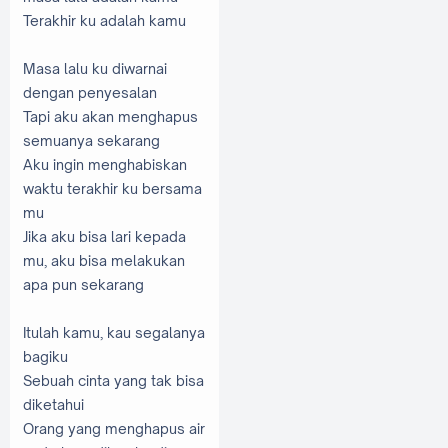
Terakhir ku adalah
kamu
Masa lalu ku
diwarnai
dengan
penyesalan
Tapi aku
akan menghapus
semuanya sekarang
Aku
ingin menghabiskan
waktu terakhir ku
bersama
mu
Jika aku bisa
lari ke
pada
mu
,
aku
bisa
melakukan
apa
pun
sekarang
Itulah kamu
, kau
segalanya
bagiku
Sebuah cinta
yang tak bisa
diketahui
Orang
yang menghapus
air