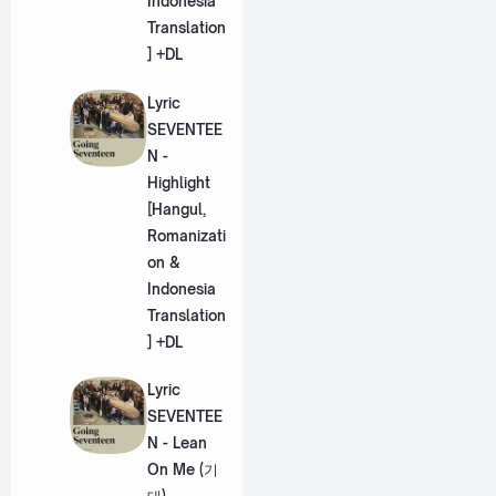
Indonesia
Translation
] +DL
Lyric
SEVENTEE
N -
Highlight
[Hangul,
Romanizati
on &
Indonesia
Translation
] +DL
Lyric
SEVENTEE
N - Lean
On Me (기